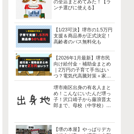
の全店まとめてみた！【ラ
ンチ選びに使える】
【1/23可決】堺市の1.5万円
支援＆商品券が正式決定！
高齢者のバス無料化も
【2026年1月最新】堺市民
向け給付金・補助金まとめ
｜2万円の子育て手当はい
つ？電気代高騰対策＋家計
を月5万円ラクにする現実
堺市南区出身の有名人まと
的な方法
め！こんなにいたんだ堺っ
子！沢口靖子から藤浪晋太
郎まで、母校（中学校）も
一挙紹介！
【堺の本屋】やっぱりデカ