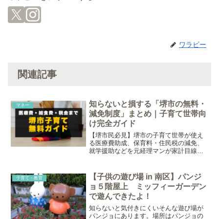
ワラビー
関連記事
知らないと損する「堺市の無料・
マネー
減免制度」まとめ｜子育て世帯向
け完全ガイド
【堺市民必見】堺市の子育て世帯が使え
る医療費助成、保育料・住民税の減免、
就学援助などを元経理マンが家計目線で
完全整理。申請しないと受けられない制
度が多く、知るだけで年間10万円以上の
差が出ることも。2026年最新情報で解説
【子供の遊び場 in 南区】パンジ
子育て・教育
します。
ョ５階屋上 ミッフィーガーデン
で遊んできたよ！
知らないと気付きにくいそんな遊び場が
パンジョにあります。場所はパンジョの