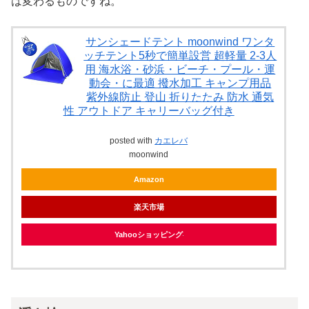
は変わるものですね。
サンシェードテント moonwind ワンタ
ッチテント5秒で簡単設営 超軽量 2-3人
用 海水浴・砂浜・ビーチ・プール・運
動会・に最適 撥水加工 キャンプ用品
紫外線防止 登山 折りたたみ 防水 通気
性 アウトドア キャリーバッグ付き
posted with
カエレバ
moonwind
Amazon
楽天市場
Yahooショッピング