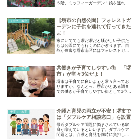
５階、ミッフィーガーデン！娘を連れて
行ってきました。ミッフィーガーデンで
遊ぶ 開園時間／１０：００-１８：００
（悪天候時は閉鎖） 入園無料 ３-６歳対
【堺市の自然公園】フォレストガ
子育て・教育
象 泉が丘パンジョ...
ーデンに子供を連れて行ってきた
よ！
家にいてても暇だ暇だと騒がしい子供た
ちは公園にでも行くのにかぎります。自
然が豊富な堺市南区にはフォレストガー
デンという、自然や農業体験が楽しめる
公園があるので行ってみました。私が子
供の頃からあって、当時から結構廃れて
共働きが子育てしやすい街 「堺
子育て・教育
いたのですがどうなってい...
市」が堂々3位だよ！
堺市は子育てに良いよぉと常々言ってお
りますが、なんとっ、堺市がとある調査
で共働きが子育てしやすい街として3位に
ランクインされました。すっすごい。そ
の調査とは、働くママ、パパに役立つノ
ウハウ情報を提供しているサイト「日経
介護と育児の両立が不安！堺市で
DUAL」と日本経済新...
子育て・教育
は「ダブルケア相談窓口」を設置
最近ダブルケア問題に悩まされている家
庭が増えているといいます。ダブルケア
問題とは、介護と育児を同時に負担しな