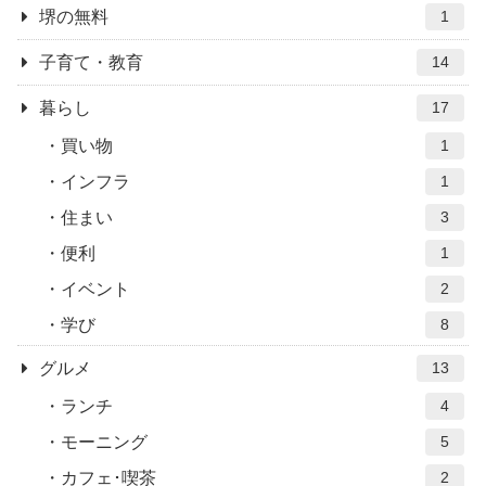
堺の無料
1
子育て・教育
14
暮らし
17
買い物
1
インフラ
1
住まい
3
便利
1
イベント
2
学び
8
グルメ
13
ランチ
4
モーニング
5
カフェ･喫茶
2