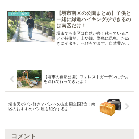
ければならない問題で、働き盛りの30
代、40代の夫婦、とくに家事を担ってい
る女性に大きな負担となっています。30
【堺市南区の公園まとめ】子供と
子育て・教育
代で3世帯で暮らす我...
一緒に緑道ハイキングができるの
は南区だけ！
堺市でも南区は自然が多く残っているこ
とが特徴的。山や畑、野鳥に昆虫、たぬ
きにイタチ、へびもでます。自然豊かで
すよ～。工業地帯、港がある堺とは全く
異なる街ですね。その証拠に南区には自
然に囲まれた大きな公園がいくつもある
んです。以下の公園は面積...
【堺市の自然公園】フォレストガーデンに子供
を連れて行ってきたよ！
堺市民がパン好き？パンへの支出額全国3位！南
区のおすすめパン屋も紹介するよ！
コメント