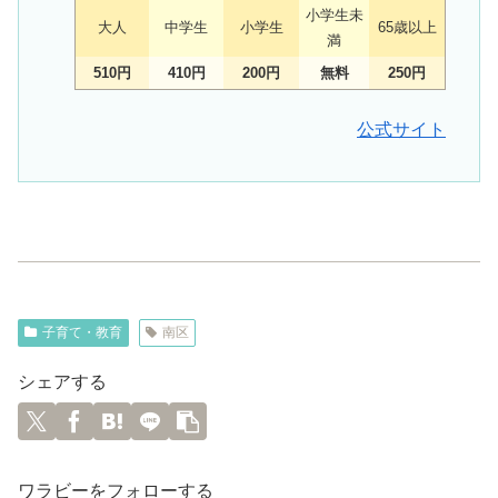
小学生未
大人
中学生
小学生
65歳以上
満
510円
410円
200円
無料
250円
公式サイト
子育て・教育
南区
シェアする
ワラビーをフォローする